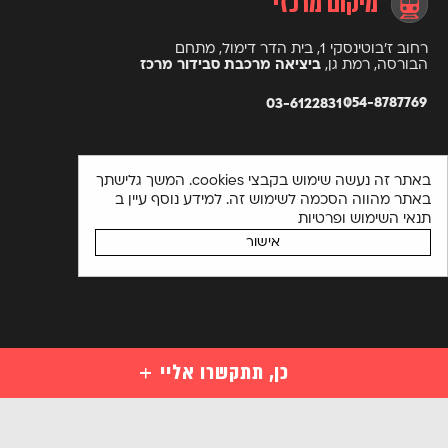
מיקום מרכזי
רחוב ז’בוטינסקי 1, בית הדר דימול, מתחם
הבורסה, רמת גן,
ביציאה מרכבת סבידור מרכז
054-8787769
03-6122831
באתר זה נעשה שימוש בקבצי cookies. המשך גלישתך
באתר מהווה הסכמה לשימוש זה. למידע נוסף עיין ב
תנאי השימוש ופרטיות
אישור
כן, תתקשרו אליי
קורסים
קורסי סייבר למתחילים
מקצועות סייבר לבעלי ידע במחשבים
השאירו פרטים ויועץ קורסים יחזור אליכם בהקדם או התקשרו