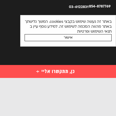
054-8787769
03-6122831
באתר זה נעשה שימוש בקבצי cookies. המשך גלישתך
באתר מהווה הסכמה לשימוש זה. למידע נוסף עיין ב
תנאי השימוש ופרטיות
אישור
כן, תתקשרו אליי
קורסים
קורסי סייבר למתחילים
השאירו פרטים ויועץ קורסים יחזור אליכם בהקדם או התקשרו
מקצועות סייבר לבעלי ידע במחשבים
03-6122831
מקצועות מתקדמים בסייבר
אנא
הכנה למבחני הסמכה בינלאומיים בסייבר
מלאו
קורסים ארגוניים