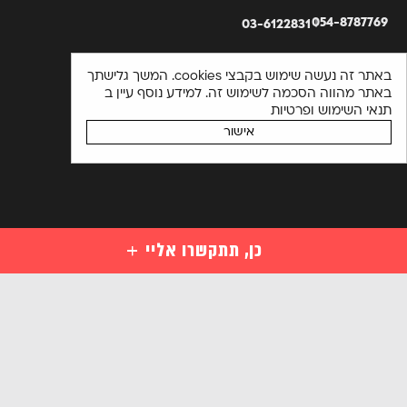
054-8787769
03-6122831
באתר זה נעשה שימוש בקבצי cookies. המשך גלישתך
באתר מהווה הסכמה לשימוש זה. למידע נוסף עיין ב
תנאי השימוש ופרטיות
אישור
כן, תתקשרו אליי
קורסים
קורסי סייבר למתחילים
השאירו פרטים ויועץ קורסים יחזור אליכם בהקדם או התקשרו
מקצועות סייבר לבעלי ידע במחשבים
03-6122831
מקצועות מתקדמים בסייבר
אנא
הכנה למבחני הסמכה בינלאומיים בסייבר
מלאו
קורסים ארגוניים