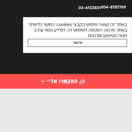
054-8787769
03-6122831
באתר זה נעשה שימוש בקבצי cookies. המשך גלישתך
באתר מהווה הסכמה לשימוש זה. למידע נוסף עיין ב
תנאי השימוש ופרטיות
אישור
כן, תתקשרו אליי
קורסים
קורסי סייבר למתחילים
השאירו פרטים ויועץ קורסים יחזור אליכם בהקדם או התקשרו
מקצועות סייבר לבעלי ידע במחשבים
03-6122831
מקצועות מתקדמים בסייבר
אנא
הכנה למבחני הסמכה בינלאומיים בסייבר
מלאו
קורסים ארגוניים