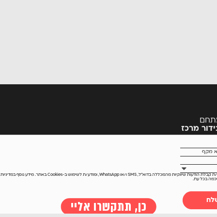
ול, מתחם
דור מרכז
ת שיווקיות מהמכללה בדוא״ל, SMS ו/או WhatsApp, ומודע/ת לשימוש ב-Cookies באתר. מידע נוסף ב
מדיניות
מה בכל עת.
ל
הסייבר בישראל
כללי
ייבר? התחל כאן!
מאמרים
אודות
כן, תתקשרו אליי
 ומקצועות המחשב
וידיאו
קבוצת שי
 מחשבים
פודקאסט
השכרת כ