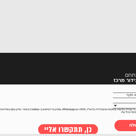
ול, מתחם
דור מרכז
ת שיווקיות מהמכללה בדוא״ל, SMS ו/או WhatsApp, ומודע/ת לשימוש ב-Cookies באתר. מידע נוסף ב
מדיניות
מה בכל עת.
ל
הסייבר בישראל
כללי
ייבר? התחל כאן!
מאמרים
אודות
כן, תתקשרו אליי
 ומקצועות המחשב
וידיאו
קבוצת שי
 מחשבים
פודקאסט
השכרת כ