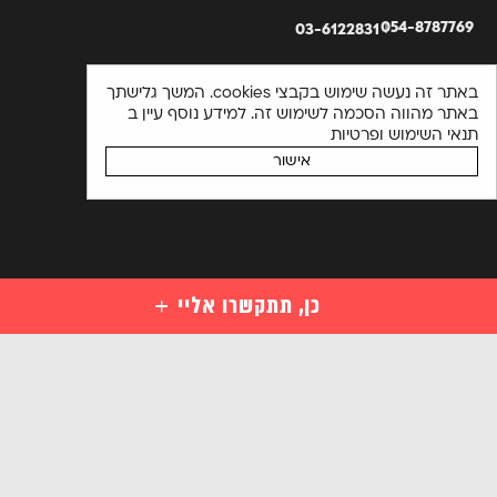
054-8787769
03-6122831
באתר זה נעשה שימוש בקבצי cookies. המשך גלישתך
באתר מהווה הסכמה לשימוש זה. למידע נוסף עיין ב
תנאי השימוש ופרטיות
אישור
כן, תתקשרו אליי
קורסים
קורסי סייבר למתחילים
השאירו פרטים ויועץ קורסים יחזור אליכם בהקדם או התקשרו
מקצועות סייבר לבעלי ידע במחשבים
03-6122831
מקצועות מתקדמים בסייבר
אנא
הכנה למבחני הסמכה בינלאומיים בסייבר
מלאו
קורסים ארגוניים