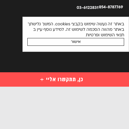
054-8787769
03-6122831
באתר זה נעשה שימוש בקבצי cookies. המשך גלישתך
באתר מהווה הסכמה לשימוש זה. למידע נוסף עיין ב
תנאי השימוש ופרטיות
אישור
כן, תתקשרו אליי
קורסים
קורסי סייבר למתחילים
השאירו פרטים ויועץ קורסים יחזור אליכם בהקדם או התקשרו
מקצועות סייבר לבעלי ידע במחשבים
03-6122831
מקצועות מתקדמים בסייבר
אנא
הכנה למבחני הסמכה בינלאומיים בסייבר
מלאו
קורסים ארגוניים