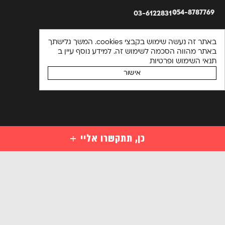
054-8787769
03-6122831
באתר זה נעשה שימוש בקבצי cookies. המשך גלישתך
באתר מהווה הסכמה לשימוש זה. למידע נוסף עיין ב
תנאי השימוש ופרטיות
אישור
כן, תתקשרו אליי
קורסים
קורסי סייבר למתחילים
השאירו פרטים ויועץ קורסים יחזור אליכם בהקדם או התקשרו
מקצועות סייבר לבעלי ידע במחשבים
03-6122831
מקצועות מתקדמים בסייבר
אנא
הכנה למבחני הסמכה בינלאומיים בסייבר
מלאו
קורסים ארגוניים