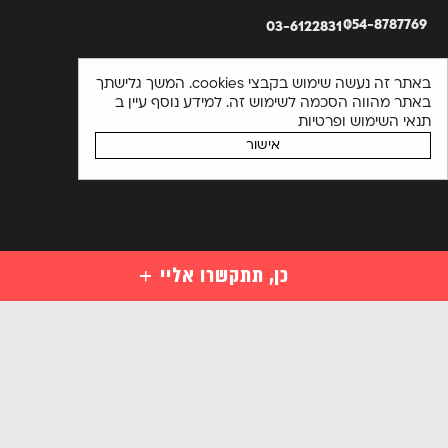
054-8787769
03-6122831
באתר זה נעשה שימוש בקבצי cookies. המשך גלישתך
באתר מהווה הסכמה לשימוש זה. למידע נוסף עיין ב
תנאי השימוש ופרטיות
אישור
כן, תתקשרו אליי
קורסים
קורסי סייבר למתחילים
השאירו פרטים ויועץ קורסים יחזור אליכם בהקדם או התקשרו
מקצועות סייבר לבעלי ידע במחשבים
03-6122831
מקצועות מתקדמים בסייבר
אנא
הכנה למבחני הסמכה בינלאומיים בסייבר
מלאו
קורסים ארגוניים