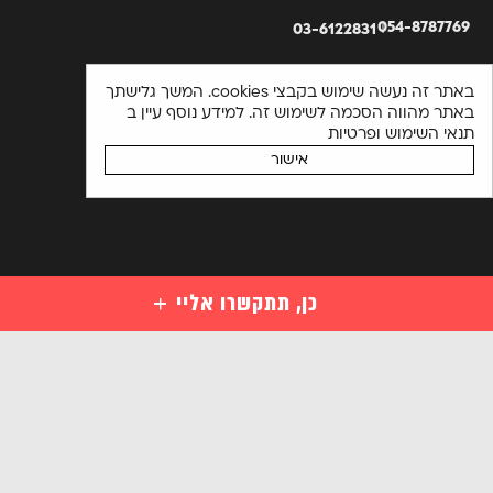
054-8787769
03-6122831
באתר זה נעשה שימוש בקבצי cookies. המשך גלישתך
באתר מהווה הסכמה לשימוש זה. למידע נוסף עיין ב
תנאי השימוש ופרטיות
אישור
כן, תתקשרו אליי
קורסים
קורסי סייבר למתחילים
השאירו פרטים ויועץ קורסים יחזור אליכם בהקדם או התקשרו
מקצועות סייבר לבעלי ידע במחשבים
03-6122831
מקצועות מתקדמים בסייבר
אנא
הכנה למבחני הסמכה בינלאומיים בסייבר
מלאו
קורסים ארגוניים