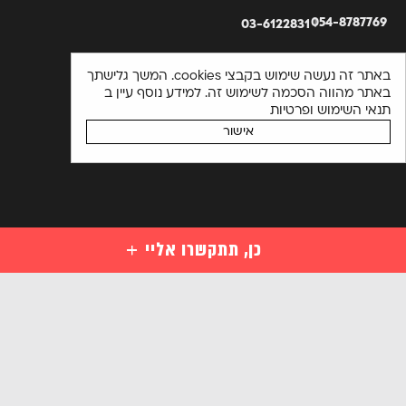
054-8787769
03-6122831
באתר זה נעשה שימוש בקבצי cookies. המשך גלישתך
באתר מהווה הסכמה לשימוש זה. למידע נוסף עיין ב
תנאי השימוש ופרטיות
אישור
כן, תתקשרו אליי
קורסים
קורסי סייבר למתחילים
השאירו פרטים ויועץ קורסים יחזור אליכם בהקדם או התקשרו
מקצועות סייבר לבעלי ידע במחשבים
03-6122831
מקצועות מתקדמים בסייבר
אנא
הכנה למבחני הסמכה בינלאומיים בסייבר
מלאו
קורסים ארגוניים