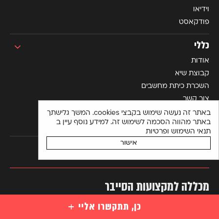
וידיאו
פודקאסט
כללי
אודות
קבוצת שיא
השכרת כיתת מחשבים
צור קשר
תנאי שימוש ופרטיות
באתר זה נעשה שימוש בקבצי cookies. המשך גלישתך
באתר מהווה הסכמה לשימוש זה. למידע נוסף עיין ב
הצהרת נגישות
תנאי השימוש ופרטיות
אישור
מכללה למקצועות הסייבר
SEE SECURITY COLLEGE
כן, תתקשרו אליי