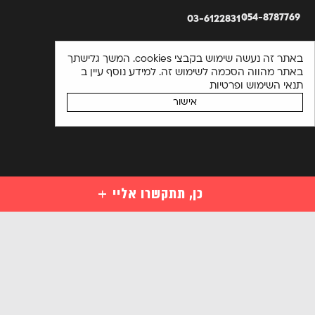
054-8787769
03-6122831
באתר זה נעשה שימוש בקבצי cookies. המשך גלישתך
באתר מהווה הסכמה לשימוש זה. למידע נוסף עיין ב
תנאי השימוש ופרטיות
אישור
כן, תתקשרו אליי
קורסים
קורסי סייבר למתחילים
השאירו פרטים ויועץ קורסים יחזור אליכם בהקדם או התקשרו
מקצועות סייבר לבעלי ידע במחשבים
03-6122831
מקצועות מתקדמים בסייבר
אנא
הכנה למבחני הסמכה בינלאומיים בסייבר
מלאו
קורסים ארגוניים