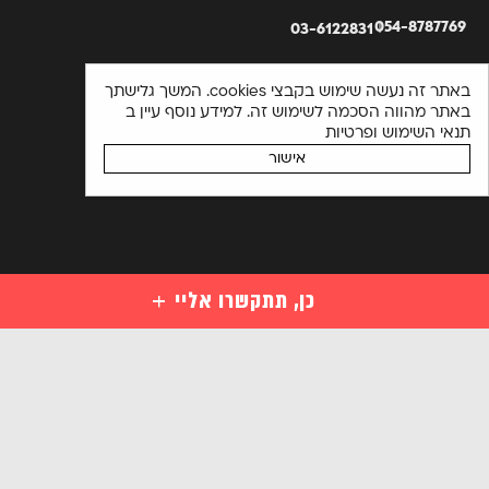
054-8787769
03-6122831
באתר זה נעשה שימוש בקבצי cookies. המשך גלישתך
באתר מהווה הסכמה לשימוש זה. למידע נוסף עיין ב
תנאי השימוש ופרטיות
אישור
כן, תתקשרו אליי
קורסים
קורסי סייבר למתחילים
השאירו פרטים ויועץ קורסים יחזור אליכם בהקדם או התקשרו
מקצועות סייבר לבעלי ידע במחשבים
03-6122831
מקצועות מתקדמים בסייבר
אנא
הכנה למבחני הסמכה בינלאומיים בסייבר
מלאו
קורסים ארגוניים