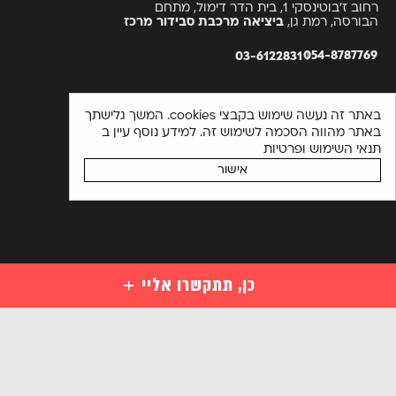
רחוב ז’בוטינסקי 1, בית הדר דימול, מתחם
הבורסה, רמת גן,
ביציאה מרכבת סבידור מרכז
054-8787769
03-6122831
באתר זה נעשה שימוש בקבצי cookies. המשך גלישתך
באתר מהווה הסכמה לשימוש זה. למידע נוסף עיין ב
תנאי השימוש ופרטיות
אישור
כן, תתקשרו אליי
קורסים
קורסי סייבר למתחילים
השאירו פרטים ויועץ קורסים יחזור אליכם בהקדם או התקשרו
מקצועות סייבר לבעלי ידע במחשבים
03-6122831
מקצועות מתקדמים בסייבר
הכנה למבחני הסמכה בינלאומיים בסייבר