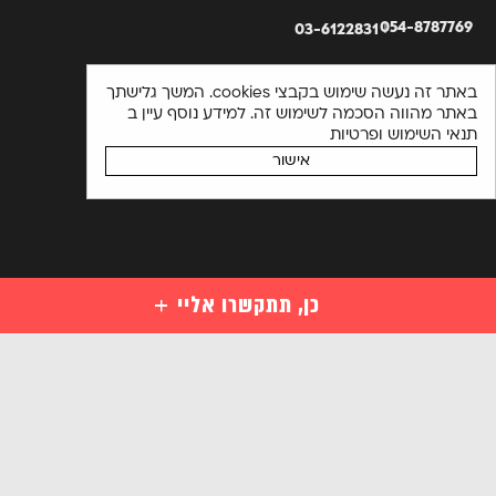
054-8787769
03-6122831
באתר זה נעשה שימוש בקבצי cookies. המשך גלישתך
באתר מהווה הסכמה לשימוש זה. למידע נוסף עיין ב
תנאי השימוש ופרטיות
אישור
כן, תתקשרו אליי
קורסים
קורסי סייבר למתחילים
השאירו פרטים ויועץ קורסים יחזור אליכם בהקדם או התקשרו
מקצועות סייבר לבעלי ידע במחשבים
03-6122831
מקצועות מתקדמים בסייבר
אנא
הכנה למבחני הסמכה בינלאומיים בסייבר
מלאו
קורסים ארגוניים