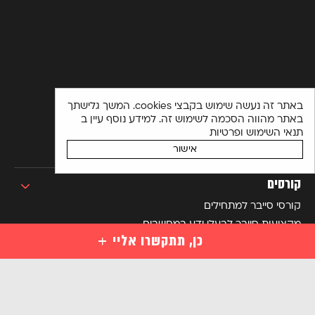
באתר זה נעשה שימוש בקבצי cookies. המשך גלישתך
באתר מהווה הסכמה לשימוש זה. למידע נוסף עיין ב
תנאי השימוש ופרטיות
אישור
קורסים
קורסי סייבר למתחילים
מקצועות סייבר לבעלי ידע במחשבים
כן, תתקשרו אליי
מקצועות מתקדמים בסייבר
הכנה למבחני הסמכה בינלאומיים בסייבר
קורסים ארגוניים
השאירו פרטים ויועץ קורסים יחזור אליכם בהקדם או התקשרו
03-6122831
הסבר למתחיל