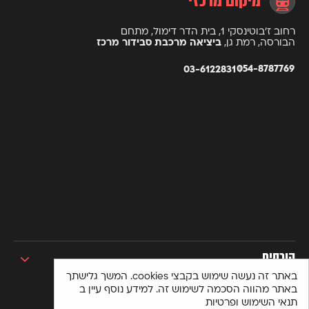
מיקום מרכזי
רחוב ז’בוטינסקי 1, בית הדר דימול, מתחם
הבורסה, רמת גן,
ביציאה מרכבת סבידור מרכז
054-8787769
03-6122831
קורסים
באתר זה נעשה שימוש בקבצי cookies. המשך גלישתך
קורסי סייבר למתחילים
באתר מהווה הסכמה לשימוש זה. למידע נוסף עיין ב
מקצועות סייבר לבעלי ידע במחשבים
תנאי השימוש ופרטיות