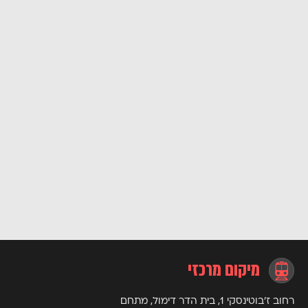
ויצירתיות אנושית, כאשר כל צד מביא את היתרונות הייחודיים שלו.
בעולם שבו איומי הסייבר הופכים מורכבים יותר, שילוב זה לא רק
רצוי אלא הכרחי להתמודדות עם האתגרים העומדים בפנינו.
לכל המאמרים
מיקום מרכזי
רחוב ז’בוטינסקי 1, בית הדר דימול, מתחם